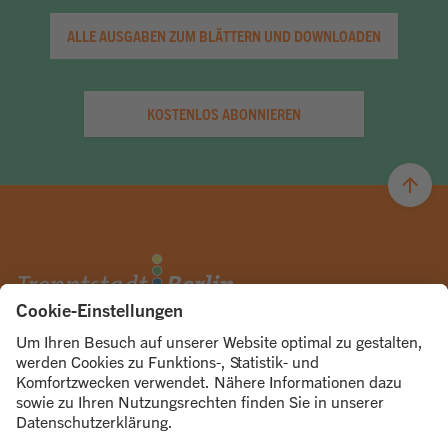
ALLE AUSGABEN ZUM BLÄTTERN UND DOWNLOADEN
KOSTENLOS ABONNIEREN
© 2026
ÜBER UNS
UNSERE KANÄLE
Trenntstadt Berlin
Abo