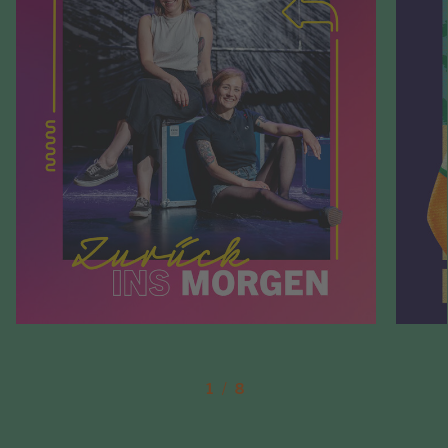
Weiterlesen
Weiterl
1
8