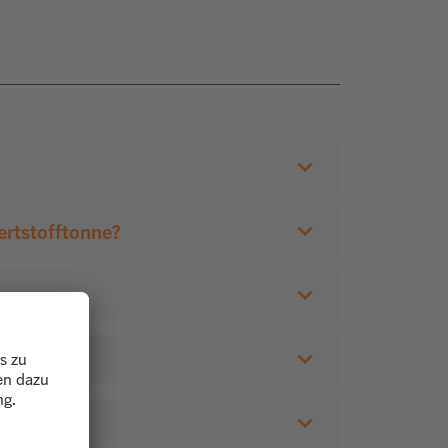
ertstofftonne?
den?