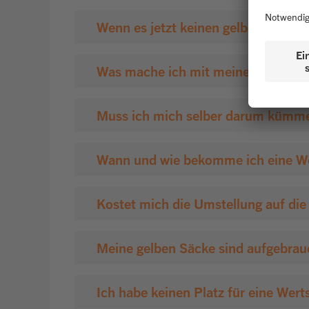
Wenn es jetzt keinen gelben Sack m
Was mache ich mit meinen gelben S
Muss ich mich selber darum kümme
Wann und wie bekomme ich eine We
Kostet mich die Umstellung auf di
Meine gelben Säcke sind aufgebrau
Ich habe keinen Platz für eine Wer