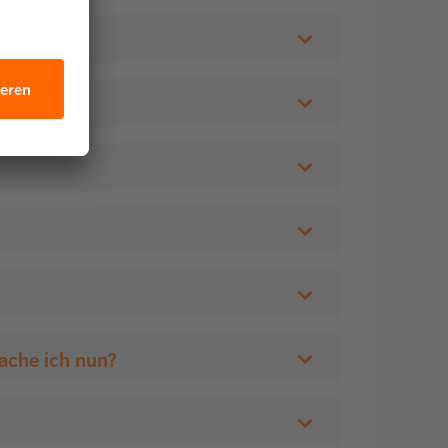
fftonne?
en habe?
ache ich nun?