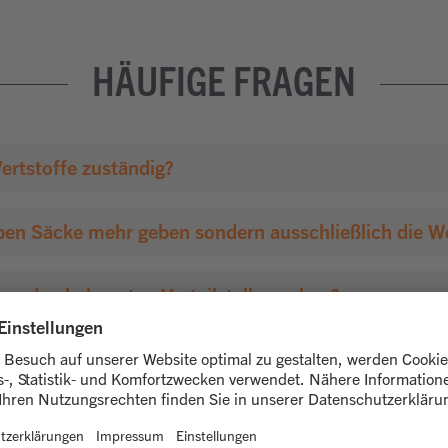
HÄUFIGE FRAGEN
ertstoffe zuständig?
ben Säcke mehr geben sondern ausschließlich die W
 an den bekannten Verteilstellen geben?
fftonne abgeholt?
, oder kann ich weiterhin die gelben Säcke verwen