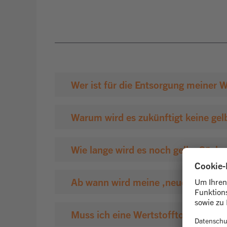
Wer ist für die Entsorgung meiner W
Warum wird es zukünftigt keine gel
Wie lange wird es noch gelbe Säcke
Ab wann wird meine ‚neue’ Wertsto
Muss ich eine Wertstofftonne haben