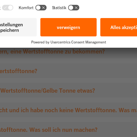
ehr gibt, wie befördere ich meinen Müll zur Wertsto
äcken, wenn ich bereits eine Wertstofftonne erhalt
rn, eine Wertstofftonne zu bekommen?
rtstofftonne?
e Wertstofftonne/Gelbe Tonne etwas?
cht und ich habe noch keine Wertstofftonne. Was m
tstofftonne. Was soll ich nun machen?