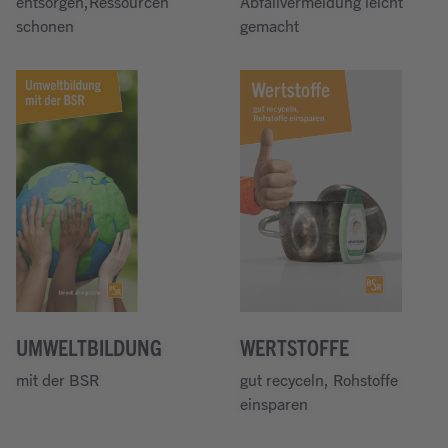
entsorgen,Ressourcen
Abfallvermeidung leicht
schonen
gemacht
Weiterlesen
Weiterlesen
UMWELTBILDUNG
WERTSTOFFE
mit der BSR
gut recyceln, Rohstoffe
Jetzt Lesen
einsparen
Weiterlesen