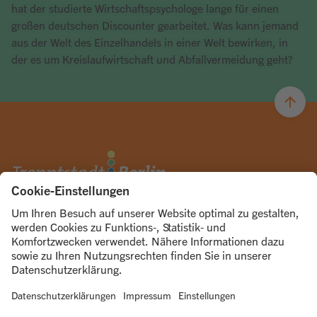
hat der studierte Wirtschaftspsychologe lange für einen
großen deutschen Discounter gearbeitet. Was kann jemand
aus der Welt des Einzelhandels in einer Welt bewirken, in
der es um Kreislaufwirtschaft und Abfallvermeidung geht?
Artikel lesen
© 2026
ÜBER UNS
UNSERE KANÄLE
Trenntstadt Berlin
Abo
Kontakt