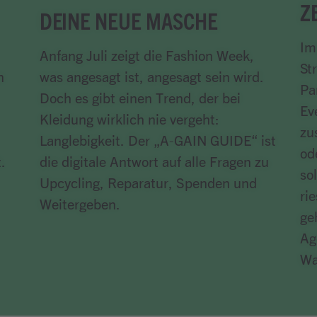
Z
DEINE NEUE MASCHE
Im
Anfang Juli zeigt die Fashion Week,
St
n
was angesagt ist, angesagt sein wird.
Pa
Doch es gibt einen Trend, der bei
Ev
Kleidung wirklich nie vergeht:
zu
Langlebigkeit. Der „A-GAIN GUIDE“ ist
od
.
die digitale Antwort auf alle Fragen zu
so
Upcycling, Reparatur, Spenden und
ri
Weitergeben.
ge
Artikel lesen
Ag
Wa
Art