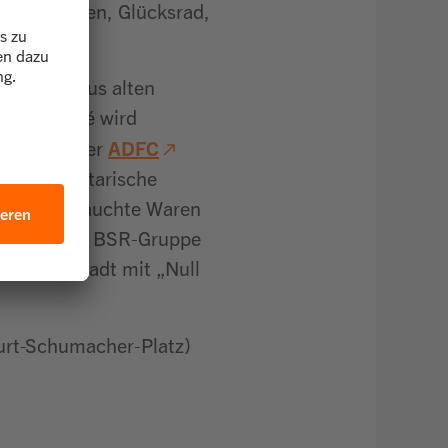
 Fundstücken, Glücksrad,
ntstehen aus alten
 Repaircafé wird
ADFC
Spielen. Der
tchen, vegetarische
00.000 gebrauchte Waren
eprojekt der BSR-Gruppe
ür eine Stadt mit „Null
Kurt-Schumacher-Platz)