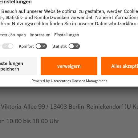
 das gesamte Sortiment, eine besondere Auktion mit
 und als süßes Highlight: eine große Jubiläumstorte.
 nachhaltig geht es weiter: In Upcycling-Workshops e
der Glasflaschen kreative neue Lieblingsstücke, im
t, dazu gibt's Riesenseifenblasen zum Staunen und 
radcodierung an. Für das leibliche Wohl sorgen Würs
nd Eis. Allein im Jahr 2024 hat die NochMall über 5
rt jährlich rund 1.500 Tonnen CO₂ ein. Als Vorzeig
iederverwendung zur Ressourcenschonung beiträgt – f
Viktoria-Allee 99 / 13403 Berlin-Reinickendorf (U 
n 10:00 bis 18:00 Uhr