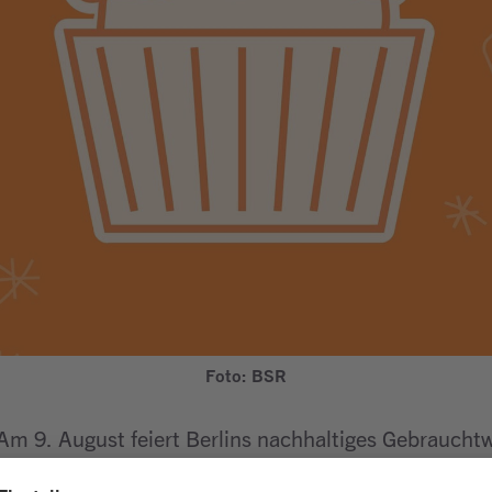
Foto: BSR
Am 9. August feiert Berlins nachhaltiges Gebrauch
nten Programm für alle, die Wiederverwendung feier