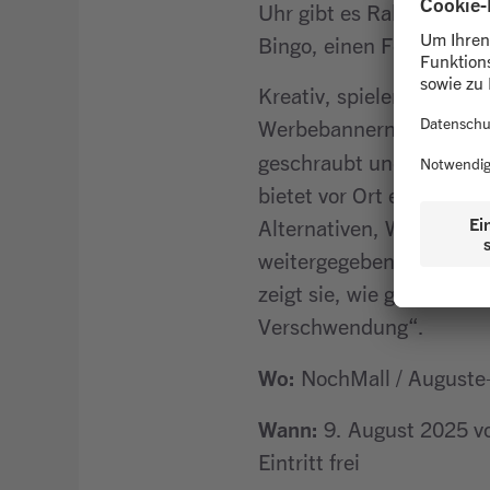
Uhr gibt es Rabatte auf
Bingo, einen Fotospiegel
Kreativ, spielerisch und
Werbebannern, Büchern o
geschraubt und gewerkel
bietet vor Ort eine Fahr
Alternativen, Waffeln u
weitergegeben – und spa
zeigt sie, wie gelebte W
Verschwendung“.
Wo:
NochMall / Auguste-
Wann:
9. August 2025 vo
Eintritt frei