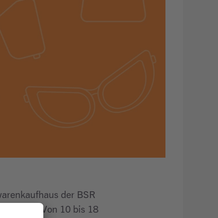
twarenkaufhaus der BSR
n wollen. Von 10 bis 18