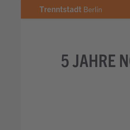
avigationsmenü springen
m Hauptinhalt springen
Zum Footer springen
Trenntstadt
Berlin
5 JAHRE N