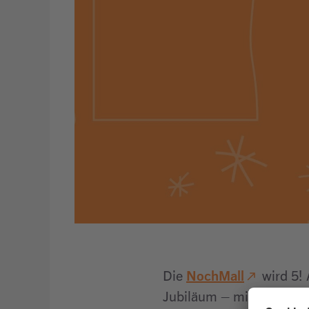
NochMall
Die
wird 5! 
Jubiläum – mit einem bu