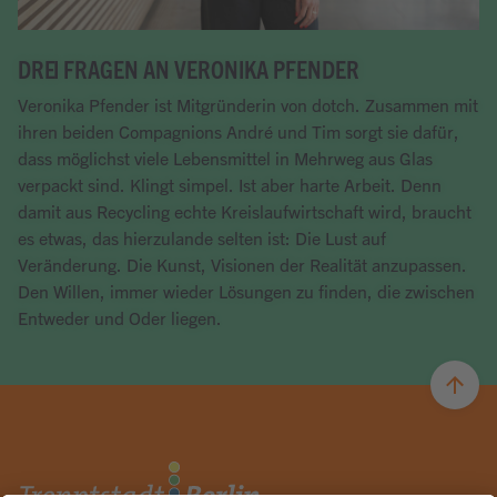
DREI FRAGEN AN VERONIKA PFENDER
Veronika Pfender ist Mitgründerin von dotch. Zusammen mit
ihren beiden Compagnions André und Tim sorgt sie dafür,
dass möglichst viele Lebensmittel in Mehrweg aus Glas
verpackt sind. Klingt simpel. Ist aber harte Arbeit. Denn
damit aus Recycling echte Kreislaufwirtschaft wird, braucht
es etwas, das hierzulande selten ist: Die Lust auf
Veränderung. Die Kunst, Visionen der Realität anzupassen.
Den Willen, immer wieder Lösungen zu finden, die zwischen
Entweder und Oder liegen.
Artikel lesen