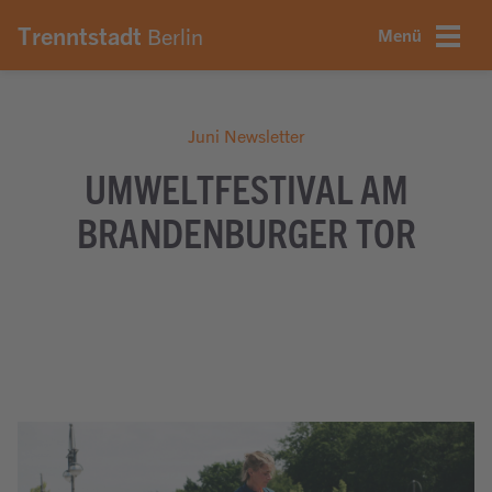
onsmenü springen
nhalt springen
ter springen
Trenntstadt
Berlin
Menü
Juni Newsletter
UMWELTFESTIVAL AM
BRANDENBURGER TOR