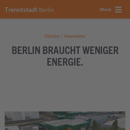
onsmenü springen
nhalt springen
ter springen
Trenntstadt
Berlin
Menü
Oktober / Newsletter
BERLIN BRAUCHT WENIGER
ENERGIE.