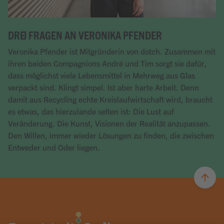
DREI FRAGEN AN VERONIKA PFENDER
Veronika Pfender ist Mitgründerin von dotch. Zusammen mit
ihren beiden Compagnions André und Tim sorgt sie dafür,
dass möglichst viele Lebensmittel in Mehrweg aus Glas
verpackt sind. Klingt simpel. Ist aber harte Arbeit. Denn
damit aus Recycling echte Kreislaufwirtschaft wird, braucht
es etwas, das hierzulande selten ist: Die Lust auf
Veränderung. Die Kunst, Visionen der Realität anzupassen.
Den Willen, immer wieder Lösungen zu finden, die zwischen
Entweder und Oder liegen.
Artikel lesen