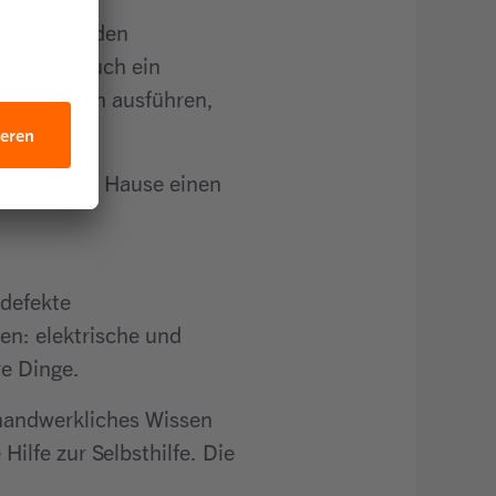
chtest. In den
as kann auch ein
Reparaturen ausführen,
nnst du zu Hause einen
 defekte
en: elektrische und
re Dinge.
 handwerkliches Wissen
Hilfe zur Selbsthilfe. Die