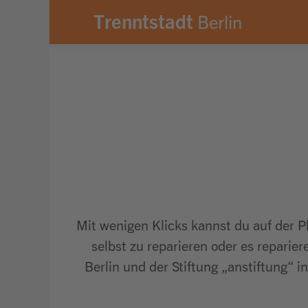
avigationsmenü springen
m Hauptinhalt springen
Zum Footer springen
Trenntstadt
Berlin
Mit wenigen Klicks kannst du auf der P
selbst zu reparieren oder es reparie
Berlin und der Stiftung „anstiftung“