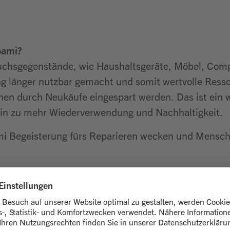
pami?
auchsgegenstände, wie Haushaltsgeräte, Möbel, Co
g länger nutzbar gemacht und somit wertvolle Ress
nen durch Neukäufe eingespart werden. Das ist ein w
hin zu mehr Wiederverwendung und Nachhaltigkeit.
 Begeisterung fürs Reparieren wecken und Mensche
Gegenstände zu reparieren?
u eingetragene Handwerksbetriebe, die bestimmte Te
hört z.B. die Preistransparenz. So kannst du sicher 
zu tun hast.