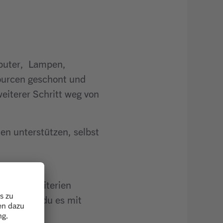
mputer, Lampen,
ourcen geschont und
eiterer Schritt weg von
n unterstützen, selbst
ilnahmekriterien
sein, dass du es mit