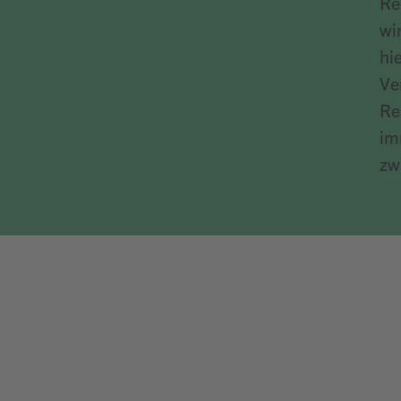
Re
wi
hi
Ve
Re
im
zw
Art