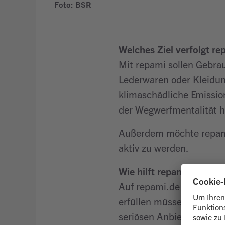
Foto: BSR
Welches Ziel verfolgt re
Mit repami sollen Gebr
Lederwaren oder Kleidun
klimaschädliche Emissio
der Wegwerfmentalität 
Außerdem möchte repami
aktiv zu werden.
Wie hilft repami dabei, 
Auf repami.de findest d
erfüllen müssen, dazu ge
seriösen Anbieter:innen 