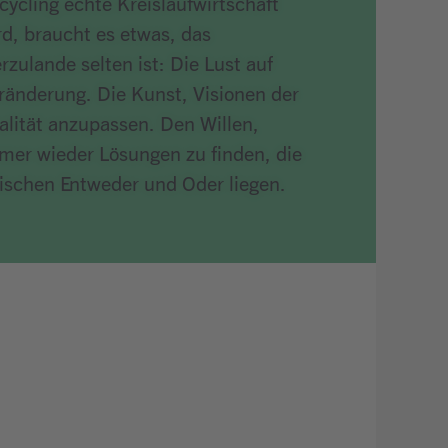
cycling echte Kreislaufwirtschaft
rd, braucht es etwas, das
erzulande selten ist: Die Lust auf
ränderung. Die Kunst, Visionen der
alität anzupassen. Den Willen,
mer wieder Lösungen zu finden, die
ischen Entweder und Oder liegen.
ikel lesen