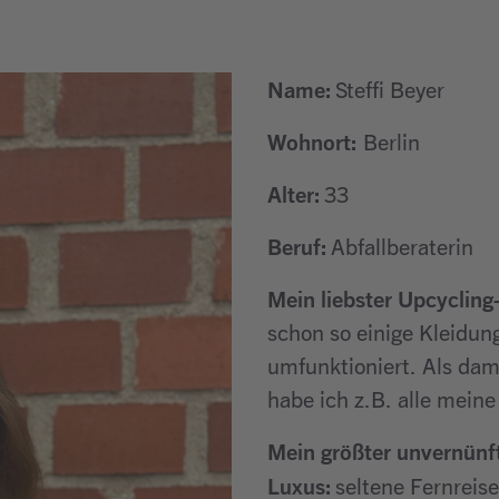
Name:
Steffi Beyer
Wohnort:
Berlin
Alter:
33
Beruf:
Abfallberaterin
Mein liebster Upcyclin
schon so einige Kleidun
umfunktioniert. Als dam
habe ich z.B. alle mein
Mein größter unvernünft
Luxus:
seltene Fernreis