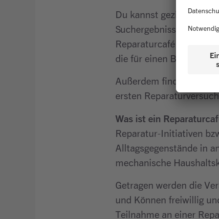
Du kannst gezielt nach K
Suchergebnissen werden 
Reparaturcafé sein. Dort
die für einen Betrieb nic
Außerdem findest du auf
ersten Reparaturversuc
Was ist ein Reparaturcaf
Reparatur-Initiativen bz
Alltagsgegenstände in a
mechanische Haushaltskl
Getragen werden die Ver
und Können freiwillig und
Teilnahme an einer Repar