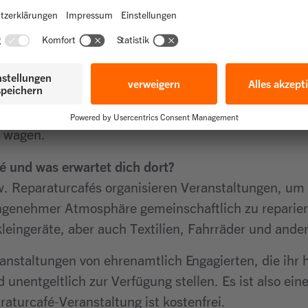
ategorien filtern, je nachdem, was du reparieren mö
dann nur relevante Reparaturangebote angezeigt. D
 lassen sich unter fachkundiger Anleitung einfache 
ht wirtschaftlich wären.
 repami.de eine Sammlung an Reparaturtipps, so ka
h wagen.
é und was erwartet dich dort?
w. Reparaturcafés organisieren Veranstaltungen, um
ngenehmer Atmosphäre gemeinschaftlich zu reparier
eingeräte, aber auch Textilien, Fahrräder und ande
anstaltungen von ehrenamtlich Engagierten, die ihr
 unentgeltlich zur Verfügung stellen. Es ist also eine 
aturcafé-Veranstaltung ist kostenfrei.